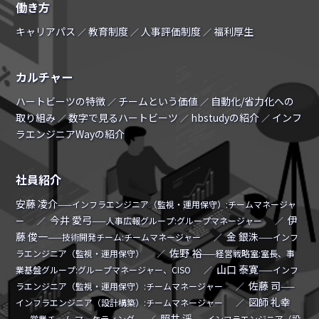
働き方
キャリアパス
教育制度
人事評価制度
福利厚生
／
／
／
カルチャー
ハートビーツの特徴
チームという価値
自動化/省力化への
／
／
取り組み
数字で見るハートビーツ
hbstudyの紹介
インフ
／
／
／
ラエンジニアWayの紹介
社員紹介
安藤 凌介
——インフラエンジニア（監視・運用保守）:チームマネージャ
今井 愛弓
伊
ー
／
——人事広報グループ:グループマネージャー
／
藤 俊一
金 銀洙
——技術開発チーム:チームマネージャー
／
——インフ
佐野 裕
ラエンジニア（監視・運用保守）
／
——経営戦略室:室長、事
山口 泰寛
業基盤グループ:グループマネージャー、CISO
／
——インフ
佐藤 司
ラエンジニア（監視・運用保守）:チームマネージャー
／
——
図師 礼幸
インフラエンジニア（設計構築）:チームマネージャー
／
照井 渓
——営業チーム マーケティング
／
——インフラエンジニア（設