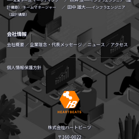
田中 雄大
計構築）:チームマネージャー
／
——インフラエンジニア
（設計構築）
会社情報
会社概要
企業理念・代表メッセージ
ニュース
アクセス
／
／
／
個人情報保護方針
株式会社ハートビーツ
〒160-0022