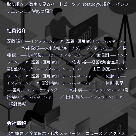
取り組み
数字で見るハートビーツ
hbstudyの紹介
インフ
／
／
／
ラエンジニアWayの紹介
社員紹介
安藤 凌介
——インフラエンジニア（監視・運用保守）:チームマネージャ
今井 愛弓
伊
ー
／
——人事広報グループ:グループマネージャー
／
藤 俊一
金 銀洙
——技術開発チーム:チームマネージャー
／
——インフ
佐野 裕
ラエンジニア（監視・運用保守）
／
——経営戦略室:室長、事
山口 泰寛
業基盤グループ:グループマネージャー、CISO
／
——インフ
佐藤 司
ラエンジニア（監視・運用保守）:チームマネージャー
／
——
図師 礼幸
インフラエンジニア（設計構築）:チームマネージャー
／
照井 渓
——営業チーム マーケティング
／
——インフラエンジニア（設
田中 雄大
計構築）:チームマネージャー
／
——インフラエンジニア
（設計構築）
会社情報
会社概要
企業理念・代表メッセージ
ニュース
アクセス
／
／
／