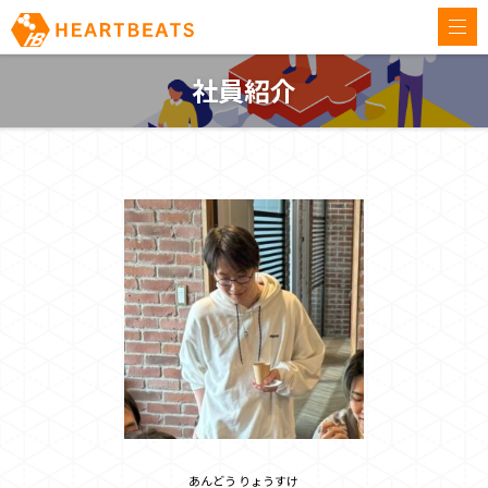
togg
navi
社員紹介
あんどう りょうすけ