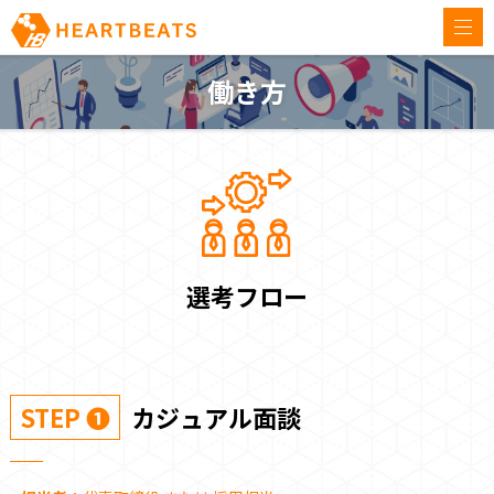
togg
navi
働き方
選考フロー
STEP ❶
カジュアル面談