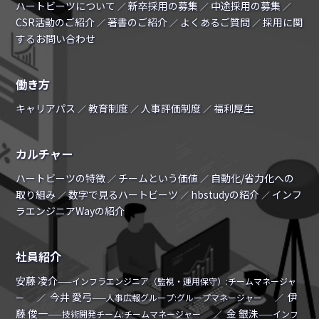
ハートビーツについて
新卒採用の募集
中途採用の募集
／
／
／
CSR活動のご紹介
著書のご紹介
よくあるご質問
採用に関
／
／
／
するお問い合わせ
働き方
キャリアパス
教育制度
人事評価制度
福利厚生
／
／
／
カルチャー
ハートビーツの特徴
チームという価値
自動化/省力化への
／
／
取り組み
数字で見るハートビーツ
hbstudyの紹介
インフ
／
／
／
ラエンジニアWayの紹介
社員紹介
安藤 凌介
——インフラエンジニア（監視・運用保守）:チームマネージャ
今井 愛弓
伊
ー
／
——人事広報グループ:グループマネージャー
／
藤 俊一
金 銀洙
——技術開発チーム:チームマネージャー
／
——インフ