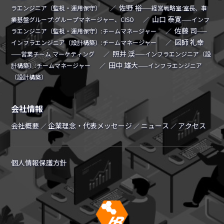
佐野 裕
ラエンジニア（監視・運用保守）
／
——経営戦略室:室長、事
山口 泰寛
業基盤グループ:グループマネージャー、CISO
／
——インフ
佐藤 司
ラエンジニア（監視・運用保守）:チームマネージャー
／
——
図師 礼幸
インフラエンジニア（設計構築）:チームマネージャー
／
照井 渓
——営業チーム マーケティング
／
——インフラエンジニア（設
田中 雄大
計構築）:チームマネージャー
／
——インフラエンジニア
（設計構築）
会社情報
会社概要
企業理念・代表メッセージ
ニュース
アクセス
／
／
／
個人情報保護方針