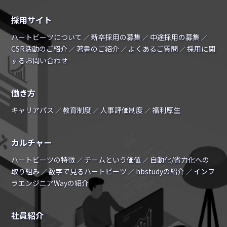
採用サイト
ハートビーツについて
新卒採用の募集
中途採用の募集
／
／
／
CSR活動のご紹介
著書のご紹介
よくあるご質問
採用に関
／
／
／
するお問い合わせ
働き方
キャリアパス
教育制度
人事評価制度
福利厚生
／
／
／
カルチャー
ハートビーツの特徴
チームという価値
自動化/省力化への
／
／
取り組み
数字で見るハートビーツ
hbstudyの紹介
インフ
／
／
／
ラエンジニアWayの紹介
社員紹介