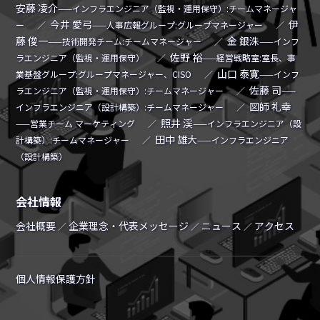
安藤 凌介
——インフラエンジニア（監視・運用保守）:チームマネージャ
今井 愛弓
伊
ー
／
——人事広報グループ:グループマネージャー
／
藤 俊一
金 銀洙
——技術開発チーム:チームマネージャー
／
——インフ
佐野 裕
ラエンジニア（監視・運用保守）
／
——経営戦略室:室長、事
山口 泰寛
業基盤グループ:グループマネージャー、CISO
／
——インフ
佐藤 司
ラエンジニア（監視・運用保守）:チームマネージャー
／
——
図師 礼幸
インフラエンジニア（設計構築）:チームマネージャー
／
照井 渓
——営業チーム マーケティング
／
——インフラエンジニア（設
田中 雄大
計構築）:チームマネージャー
／
——インフラエンジニア
（設計構築）
会社情報
会社概要
企業理念・代表メッセージ
ニュース
アクセス
／
／
／
個人情報保護方針